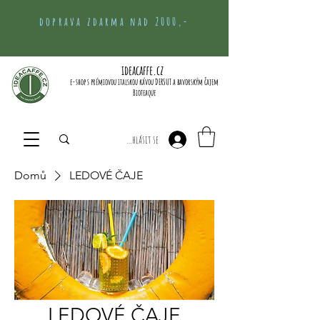
doprava zdarma nad 2000,-
ideacaffe.cz
e-shop s prémiovou italskou kávou DERSUT a bavorským čajem
Bioteaque
Přihlásit se
Domů
LEDOVÉ ČAJE
LEDOVÉ ČAJE