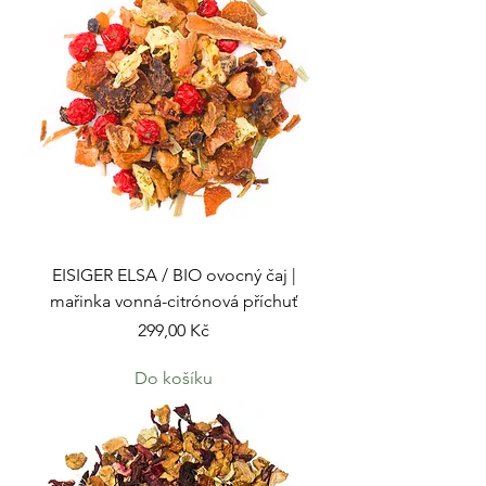
EISIGER ELSA / BIO ovocný čaj |
mařinka vonná-citrónová příchuť
Cena
299,00 Kč
Do košíku