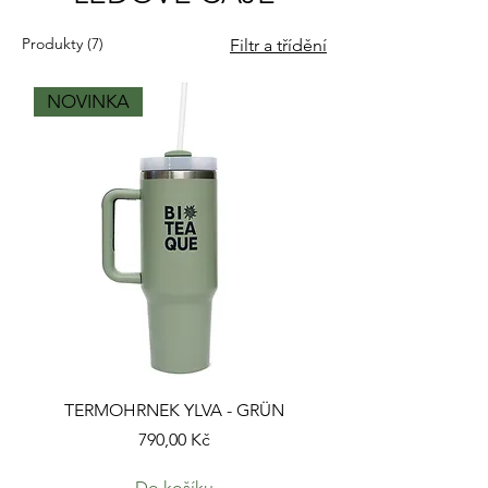
Produkty (7)
Filtr a třídění
NOVINKA
TERMOHRNEK YLVA - GRÜN
Cena
790,00 Kč
Do košíku