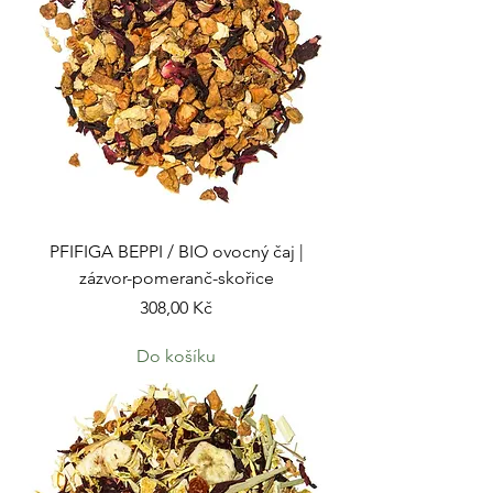
PFIFIGA BEPPI / BIO ovocný čaj |
zázvor-pomeranč-skořice
Cena
308,00 Kč
Do košíku