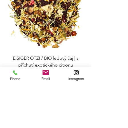
EISIGER ÖTZI / BIO ledový čaj | s
příchutí exotického citronu
Cena
253,00 Kč
Phone
Email
Instagram
Do košíku