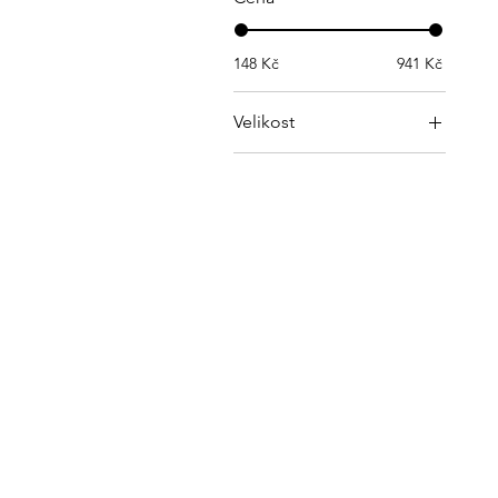
148 Kč
941 Kč
Velikost
I-45mm
II-57mm
III-60mm
IV-72mm
Ohřívač Gruberhörndl
17cm
Ohřívač Teisenberg 12cm
V-80mm