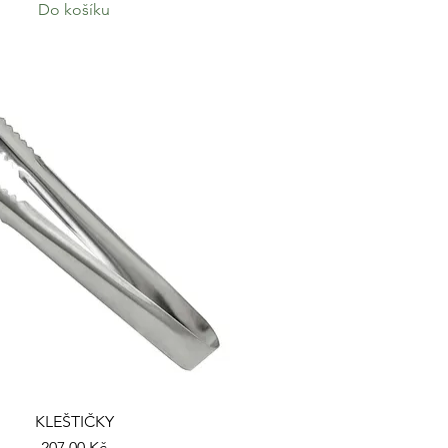
Do košíku
KLEŠTIČKY
Cena
207,00 Kč