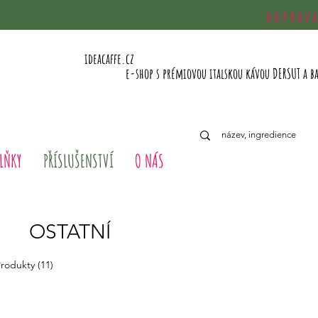
doprav
ideacaffe.cz
e-shop s prémiovou italskou kávou DERSUT a b
LŇKY
PŘÍSLUŠENSTVÍ
O NÁS
OSTATNÍ
rodukty (11)