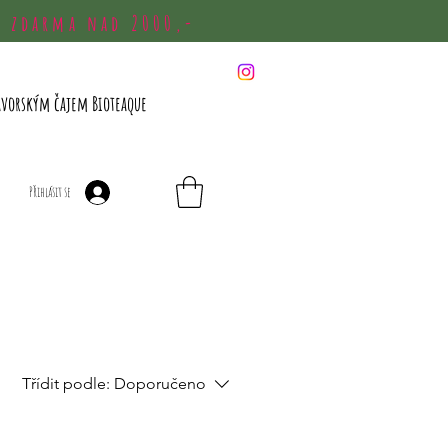
a zdarma nad 2000,-
avorským čajem Bioteaque
Přihlásit se
Třídit podle:
Doporučeno