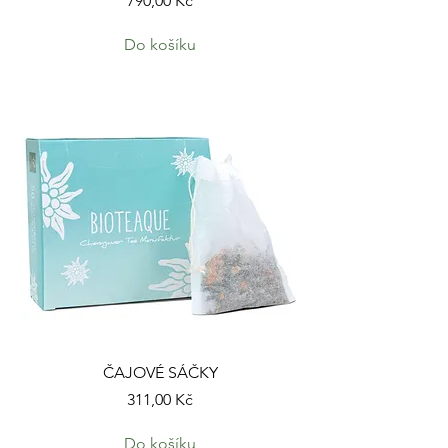
790,00 Kč
Do košíku
ČAJOVÉ SÁČKY
Cena
311,00 Kč
Do košíku