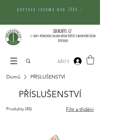
doprava zdarma nad 2000,-
ideacaffe.cz
e-shop s prémiovou italskou kávou DERSUT a bavorským čajem
Bioteaque
Přihlásit se
Domů
PŘÍSLUŠENSTVÍ
PŘÍSLUŠENSTVÍ
Produkty (45)
Filtr a třídění