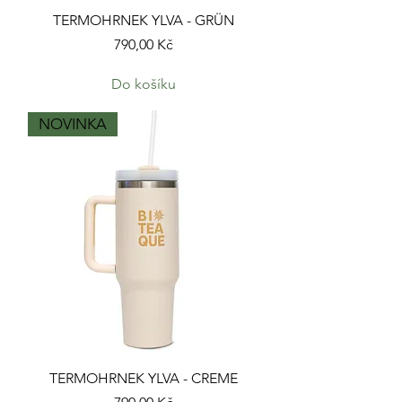
TERMOHRNEK YLVA - GRÜN
Cena
790,00 Kč
Do košíku
NOVINKA
TERMOHRNEK YLVA - CREME
Cena