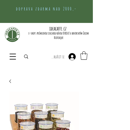
doprava zdarma nad 2000,-
ideacaffe.cz
e-shop s prémiovou italskou kávou DERSUT a bavorským čajem
Bioteaque
Přihlásit se