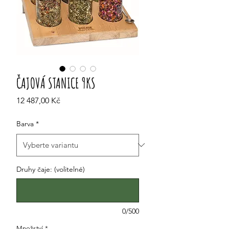
ČAJOVÁ STANICE 9KS
Cena
12 487,00 Kč
Barva
*
Druhy čaje: (volitelné)
0/500
Množství
*