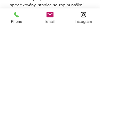
specifikovány, stanice se zaplní našimi
bestsellery:
- Schwarza Beni | BIO černý čaj | Earl
Phone
Email
Instagram
Grey
- Schwarza Petr | BIO černý čaj |
Ceylon
- Frische resi | BIO zelený čaj | Limetka
- zázvor
- Lustiga Lenz | BIO ovocný čaj | Máta
- jablko
- Scheene Leni | BIO ovocný čaj |
Příchuť lesní ovoce-malina
- Flotte Lotte | BIO zelený čaj |
Mango-bergamot
- Guada Luggi | BIO bylinkový čaj |
Horský bylinkový čaj
- Gfeida Maxi | BIO bylinkový čaj |
Bylinná směs
- Gwiefte Wally | BIO čaj Rooibos |
Brusinky zázvor
Rozměry: 49 x 40 cm