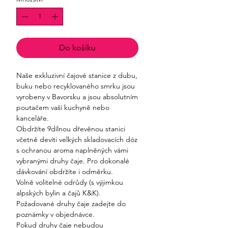
Do košíku
Naše exkluzivní čajové stanice z dubu,
buku nebo recyklovaného smrku jsou
vyrobeny v Bavorsku a jsou absolutním
poutačem vaší kuchyně nebo
kanceláře.
Obdržíte 9dílnou dřevěnou stanici
včetně devíti velkých skladovacích dóz
s ochranou aroma naplněných vámi
vybranými druhy čaje. Pro dokonalé
dávkování obdržíte i odměrku.
Volně volitelné odrůdy (s výjimkou
alpských bylin a čajů K&K).
Požadované druhy čaje zadejte do
poznámky v objednávce.
Pokud druhy čaje nebudou