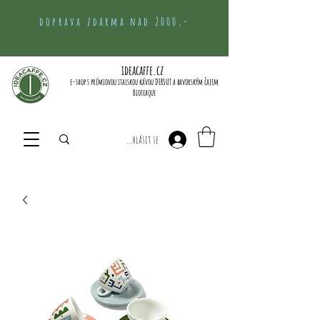
doprava zdarma nad 2000,-
ideacaffe.cz
e-shop s prémiovou italskou kávou DERSUT a bavorským čajem
Bioteaque
Přihlásit se