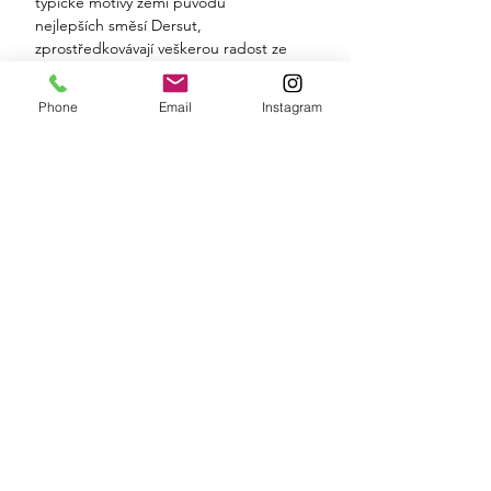
typické motivy zemí původu
nejlepších směsí Dersut,
zprostředkovávají veškerou radost ze
sdílení espressa Dersut. Všechny
porcelánové šálky na espresso Dersut
Phone
Email
Instagram
jsou vyráběny z nejčistších surovin a
materiálů v procesu 100% Made In
Italy. Tato sada 6 šálků 215 ml je
vyrobena z tvrdého živcového
porcelánu, zaručuje maximální
odolnost proti teplotním šokům,
vynikající lesk, extrémní odolnost a
vysokou hygienu. Sada obsahuje 3
designy po dvou.
OBCHODNÍ PODMÍNKY
ZÁSADY ZPRACOVÁNÍ OSOBCHÍCH ÚDAJŮ
KONTAKTY