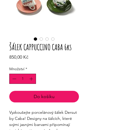
ŠÁLEK CAPPUCCINO CABA 6ks
Cena
850,00 Kč
Množství
*
Do košíku
Vyzkoušejte porcelánový šálek Dersut
by Caba! Designy na šálcích, které
svými jasnými barvami připomínají