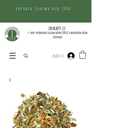
doprava zdarma nad 2000,-
ideacaffe.cz
e-shop s prémiovou italskou kávou DERSUT a bavorským čajem
Bioteaque
Přihlásit se