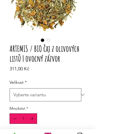
ARTEMIS / BIO čaj z olivových
listů | ovocný zázvor
Cena
311,00 Kč
Velikost
*
Množství
*