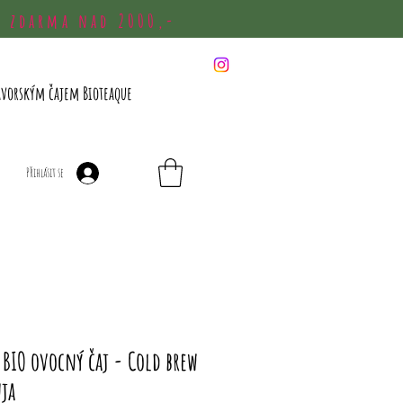
a zdarma nad 2000,-
avorským čajem Bioteaque
Přihlásit se
 BIO ovocný čaj - Cold brew
ja