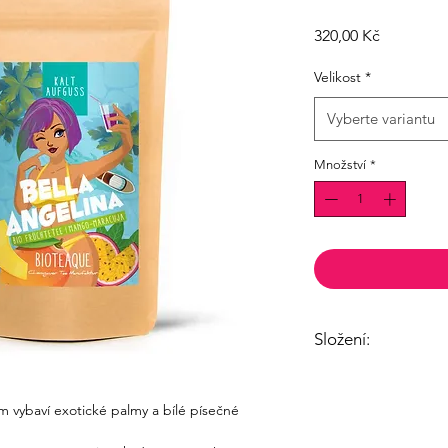
Cena
320,00 Kč
Velikost
*
Vyberte variantu
Množství
*
Složení:
kousky jablek, granu
koncentrát maracuji),
m vybaví exotické palmy a bílé písečné
listy ostružiny, listy st