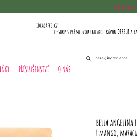
doprav
ideacaffe.cz
e-shop s prémiovou italskou kávou DERSUT a b
LŇKY
PŘÍSLUŠENSTVÍ
O NÁS
BELLA ANGELINA |
| mango, maracu