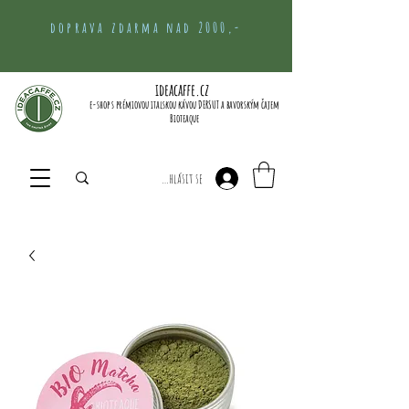
doprava zdarma nad 2000,-
ideacaffe.cz
e-shop s prémiovou italskou kávou DERSUT a bavorským čajem
Bioteaque
Přihlásit se