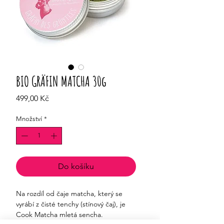
BIO GRÄFIN MATCHA 30g
Cena
499,00 Kč
Množství
*
Do košíku
Na rozdíl od čaje matcha, který se
vyrábí z čisté tenchy (stínový čaj), je
Cook Matcha mletá sencha.