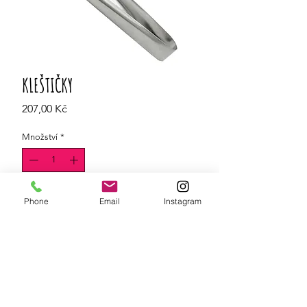
KLEŠTIČKY
Cena
207,00 Kč
Množství
*
Do košíku
Phone
Email
Instagram
Kleštičky vyrobené z vysoce lesklé
nerezové oceli - ideální pro dávkování
našich pyramidových sáčků Alpini.