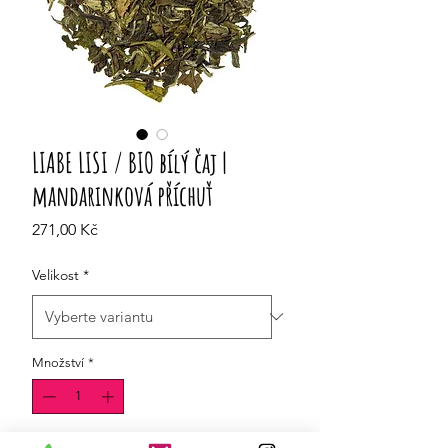
LIABE LISI / BIO bílý čaj |
mandarinková příchuť
Cena
271,00 Kč
Velikost
*
Množství
*