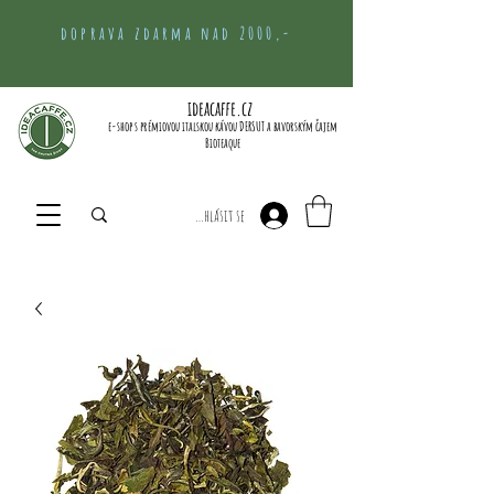
doprava zdarma nad 2000,-
ideacaffe.cz
e-shop s prémiovou italskou kávou DERSUT a bavorským čajem
Bioteaque
Přihlásit se