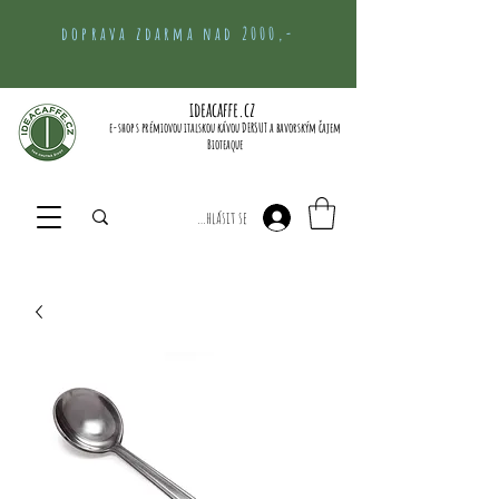
doprava zdarma nad 2000,-
ideacaffe.cz
e-shop s prémiovou italskou kávou DERSUT a bavorským čajem
Bioteaque
Přihlásit se