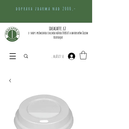
doprava zdarma nad 2000,-
ideacaffe.cz
e-shop s prémiovou italskou kávou DERSUT a bavorským čajem
Bioteaque
Přihlásit se