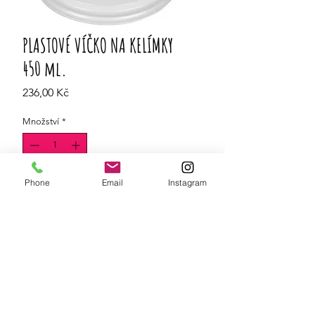
PLASTOVÉ VÍČKO NA KELÍMKY
450 ml.
Cena
236,00 Kč
Množství
*
Phone
Email
Instagram
Do košíku
Plastové víčko na kelímky DERSUT o
objemu 450 ml. Balení je po 100 ks.
OBCHODNÍ PODMÍNKY