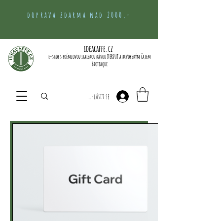
doprava zdarma nad 2000,-
ideacaffe.cz
e-shop s prémiovou italskou kávou DERSUT a bavorským čajem
Bioteaque
Přihlásit se