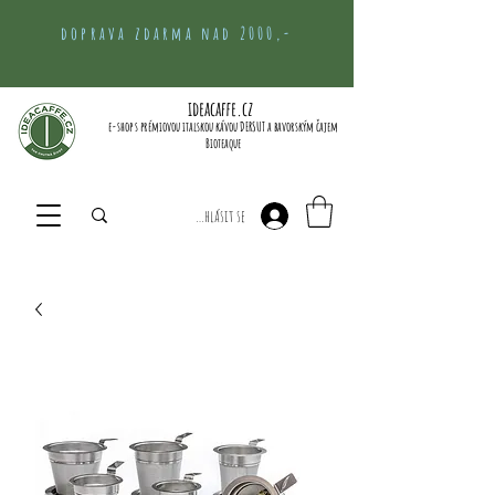
doprava zdarma nad 2000,-
ideacaffe.cz
e-shop s prémiovou italskou kávou DERSUT a bavorským čajem
Bioteaque
Přihlásit se