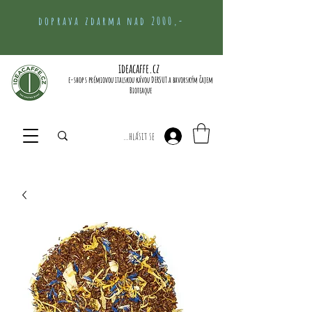
doprava zdarma nad 2000,-
ideacaffe.cz
e-shop s prémiovou italskou kávou DERSUT a bavorským čajem
Bioteaque
Přihlásit se