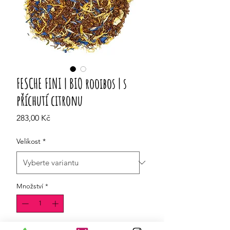
FESCHE FINI | BIO rooibos | s
příchutí citronu
Cena
283,00 Kč
Velikost
*
Množství
*