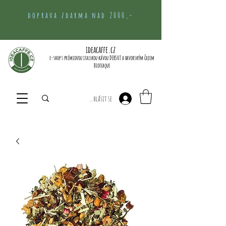
doprava zdarma nad 2000,-
ideacaffe.cz
e-shop s prémiovou italskou kávou DERSUT a bavorským čajem
Bioteaque
Přihlásit se