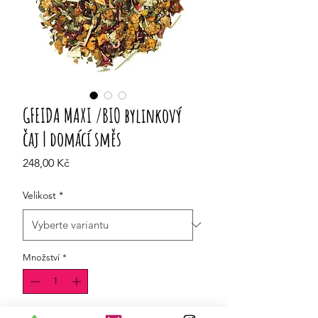
GFEIDA MAXI /BIO bylinkový
čaj | domácí směs
Cena
248,00 Kč
Velikost
*
Množství
*