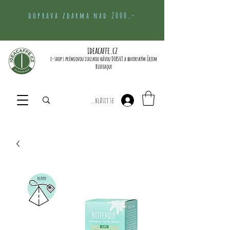
doprava zdarma nad 2000,-
ideacaffe.cz
e-shop s prémiovou italskou kávou DERSUT a bavorským čajem
Bioteaque
Přihlásit se