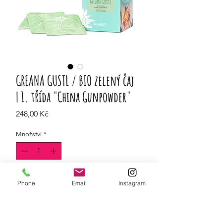
GREANA GUSTL / BIO zelený čaj
| 1. třída "China Gunpowder"
Cena
248,00 Kč
Množství
*
Do košíku
Phone
Email
Instagram
bylinná, lehká