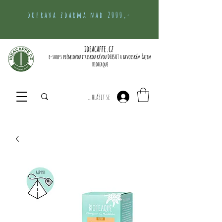
doprava zdarma nad 2000,-
ideacaffe.cz
e-shop s prémiovou italskou kávou DERSUT a bavorským čajem
Bioteaque
Přihlásit se