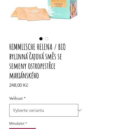
HIMMLISCHE HELENA / BIO
bylinná čajová směs se
semeny ostropestřce
mariánského
Cena
248,00 Kč
Velikost
*
Množství
*