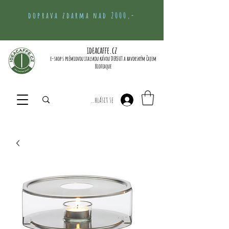
doprava zdarma nad 2000,-
ideacaffe.cz
e-shop s prémiovou italskou kávou DERSUT a bavorským čajem
Bioteaque
Přihlásit se