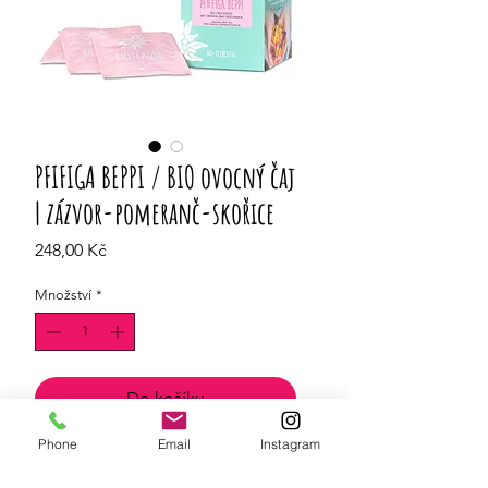
PFIFIGA BEPPI / BIO ovocný čaj
| zázvor-pomeranč-skořice
Cena
248,00 Kč
Množství
*
Do košíku
Phone
Email
Instagram
ovocný, kyselý