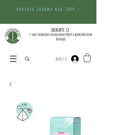
doprava zdarma nad 2000,-
ideacaffe.cz
e-shop s prémiovou italskou kávou DERSUT a bavorským čajem
Bioteaque
Přihlásit se