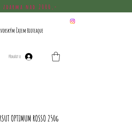
a zdarma nad 2000,-
avorským čajem Bioteaque
Přihlásit se
RSUT OPTIMUM ROSSO 250g