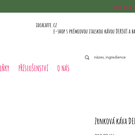
doprav
ideacaffe.cz
e-shop s prémiovou italskou kávou DERSUT a b
LŇKY
PŘÍSLUŠENSTVÍ
O NÁS
Zrnková káva DE