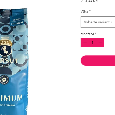
Cena
210,00 Kč
Váha
*
Vyberte variantu
Množství
*